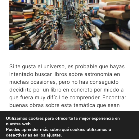
Si te gusta el universo, es probable que hayas
intentado buscar libros sobre astronomía en
muchas ocasiones, pero no has conseguido
decidirte por un libro en concreto por miedo a
que fuera muy difícil de comprender. Encontrar
buenas obras sobre esta temática que sean
entendibles para principiantes, no suele ser una
Utilizamos cookies para ofrecerte la mejor experiencia en
tarea sencilla. Aquí tienes …
Leer más
nuestra web.
Puedes aprender más sobre qué cookies utilizamos o
desactivarlas en los
ajustes
.