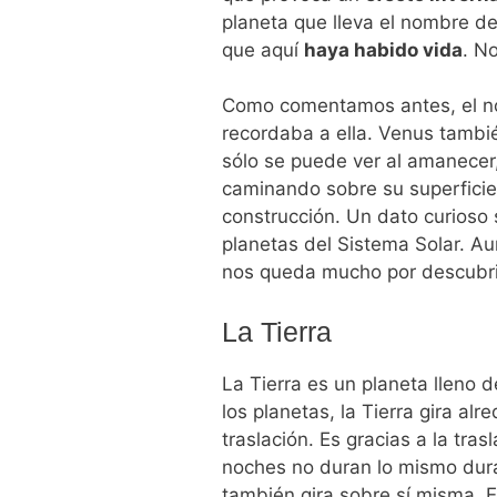
planeta que lleva el nombre d
que aquí
haya habido
vida
. N
Como comentamos antes, el no
recordaba a ella. Venus tamb
sólo se puede ver al amanecer
caminando sobre su superfici
construcción.
Un dato curioso
planetas del Sistema Solar. 
nos queda mucho por descubrir
La Tierra
La Tierra es un planeta lleno d
los planetas, la Tierra gira al
traslación. Es gracias a la tra
noches no duran lo mismo duran
también gira sobre sí misma. 