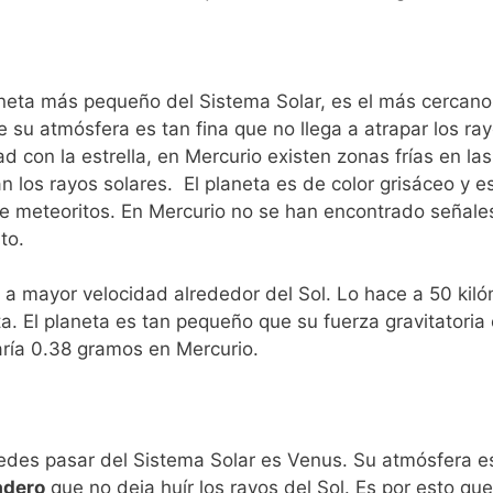
eta más pequeño del Sistema Solar, es el más cercano a
 su atmósfera es tan fina que no llega a atrapar los ray
 con la estrella, en Mercurio existen zonas frías en las
an los rayos solares.
El planeta es de color grisáceo y e
e meteoritos. En Mercurio no se han encontrado señale
to.
a a mayor velocidad alrededor del Sol. Lo hace a 50 kil
. El planeta es tan pequeño que su fuerza gravitatoria es
ría 0.38 gramos en Mercurio.
edes pasar del Sistema Solar es Venus. Su
atmósfera e
adero
que no deja huír
los rayos del Sol. Es por esto qu