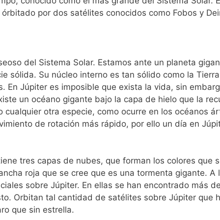
impo, conocido como el más grande del Sistema Solar. 
a órbitado por dos satélites conocidos como Fobos y De
aseoso del Sistema Solar. Estamos ante un planeta gigan
ie sólida. Su núcleo interno es tan sólido como la Tierra
. En Júpiter es imposible que exista la vida, sin embar
iste un océano gigante bajo la capa de hielo que la rec
 cualquier otra especie, como ocurre en los océanos árti
vimiento de rotación más rápido, por ello un día en Júpi
tiene tres capas de nubes, que forman los colores que 
ncha roja que se cree que es una tormenta gigante. A lo
aciales sobre Júpiter. En ellas se han encontrado más d
o. Orbitan tal cantidad de satélites sobre Júpiter que 
o que sin estrella.