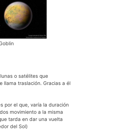
 Goblin
lunas o satélites que
 llama traslación. G
racias a él
es por
el que, varía la
duración
s dos movimiento a la misma
 que tarda en dar una vuelta
edor del Sol)