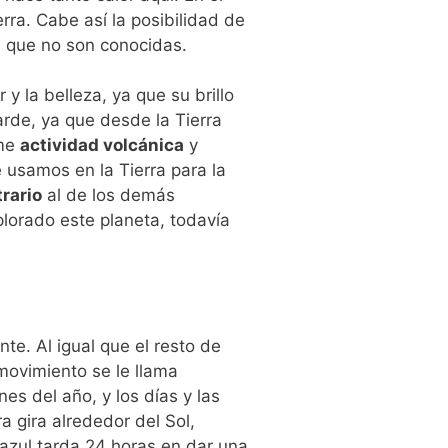
erra. Cabe así la posibilidad de
s que no son conocidas.
 y la belleza, ya que su
brillo
tarde, ya que desde la T
ierra
rme
actividad volcánica
y
 usamos en la Tierra para la
trario
al de
los demás
lorado este planeta, todavía
nte. Al igual que el resto de
 movimiento se le llama
nes del año, y los días y las
 gira alrededor del Sol,
azul tarda 24 horas en dar una